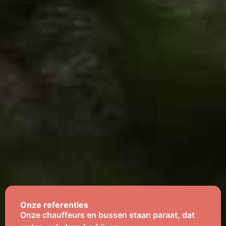
Onze referenties
Onze chauffeurs en bussen staan paraat, dat