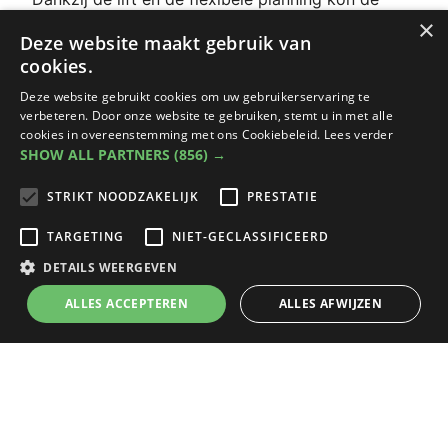
groep:
×
Deze website maakt gebruik van
veilig en comfortabel instappen
cookies.
Deze website gebruikt cookies om uw gebruikerservaring te
meerdere wandelmomenten inlassen
verbeteren. Door onze website te gebruiken, stemt u in met alle
cookies in overeenstemming met ons Cookiebeleid.
Lees verder
in alle rust genieten van de uitstap
SHOW ALL PARTNERS
(856) →
Net die vrijheid maakt het verschil voor patiënten
STRIKT NOODZAKELIJK
PRESTATIE
én begeleiders.
TARGETING
NIET-GECLASSIFICEERD
Duidelijke communicatie en flexibiliteit
DETAILS WEERGEVEN
vooraf
ALLES ACCEPTEREN
ALLES AFWIJZEN
Leen benadrukt vooral hoe belangrijk de
duidelijke communicatie vooraf
was. Alles werd
op voorhand goed afgestemd, zodat de uitstap
zorgeloos kon verlopen.
“Communicatie op voorhand met de