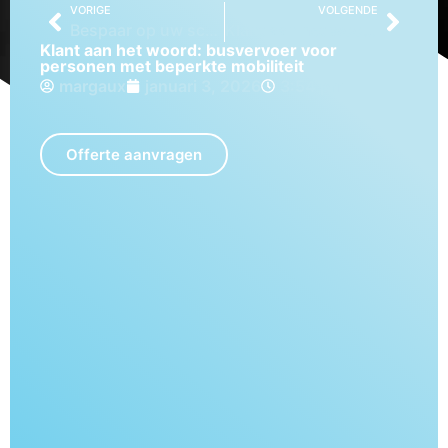
VORIGE
VOLGENDE
Bespaar op uw schoolreis: 5 slimme tips
Klant aan het woord: onvergetelijke haventour
Klant aan het woord: busvervoer voor
personen met beperkte mobiliteit
margaux
januari 3, 2026
3:54 pm
Offerte aanvragen