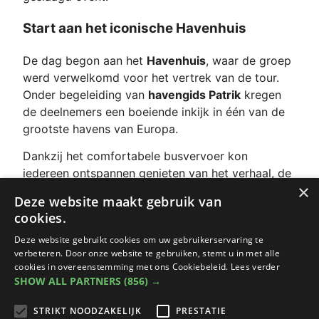
Start aan het iconische Havenhuis
De dag begon aan het
Havenhuis
, waar de groep
werd verwelkomd voor het vertrek van de tour.
Onder begeleiding van
havengids Patrik
kregen
de deelnemers een boeiende inkijk in één van de
grootste havens van Europa.
Dankzij het comfortabele busvervoer kon
iedereen ontspannen genieten van het verhaal, de
×
omgeving en het samenzijn.
Deze website maakt gebruik van
cookies.
Tussenstop in het pittoreske Lillo
Deze website gebruikt cookies om uw gebruikerservaring te
Onderweg werd halt gehouden in
Lillo
, waar de
verbeteren. Door onze website te gebruiken, stemt u in met alle
cookies in overeenstemming met ons Cookiebeleid.
Lees verder
groep genoot van een
verfrissende drinkstop
.
SHOW ALL PARTNERS
(856) →
Dit charmante dorpje vormde een aangename
pauze tijdens de havenverkenning en gaf extra
STRIKT NOODZAKELIJK
PRESTATIE