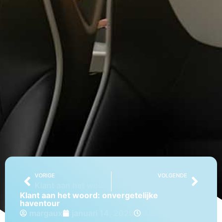
VORIGE
VOLGENDE
Klant aan het woord: busvervoer voor personen met beperkte mobiliteit
Opbouw van onze 97-zit dubbeldekker: een blik achter de schermen (deel 2)
Klant aan het woord: onvergetelijke
haventour
margaux
januari 14, 2026
3:51 pm