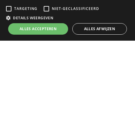
ademruimte in het programma.
TARGETING
NIET-GECLASSIFICEERD
Afsluiten in het hart van Antwerpen
DETAILS WEERGEVEN
Na de haventour werd de dag culinair afgesloten
ALLES ACCEPTEREN
ALLES AFWIJZEN
met een
heerlijk diner in het centrum van
Antwerpen
. Dankzij een vlotte planning en stipte
timing bleef het programma ontspannen en
overzichtelijk.
Tot slot bracht onze
vriendelijke en ervaren
chauffeur
de groep veilig terug naar
Kontich
.
Wat de klant zegt
“In samenwerking met Autobussen
Cannaerts hebben we een
onvergetelijke tour door de haven van
Antwerpen georganiseerd. Alles
verliep perfect van start tot finish.