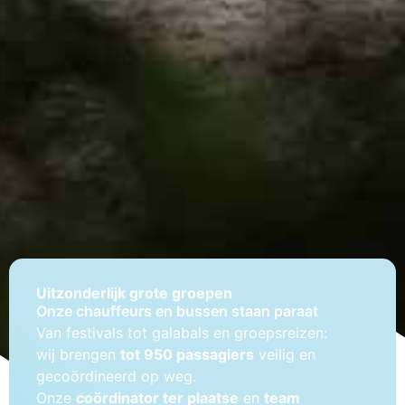
Uitzonderlijk grote groepen
Onze chauffeurs en bussen staan paraat
Van festivals tot galabals en groepsreizen:
wij brengen
tot 950 passagiers
veilig en
gecoördineerd op weg.
Onze
coördinator ter plaatse
en
team